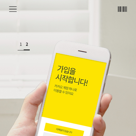
메뉴
바코
드
1
2