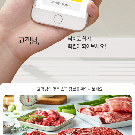
고객님,
이랜드리테일,
NC, 뉴코아, 2001, 팩토리, 동아
터치로 쉽게
정보를 확인하세요
회원이 되어보세요 !
고객님의 맞춤 쇼핑 정보를 확인해보세요.