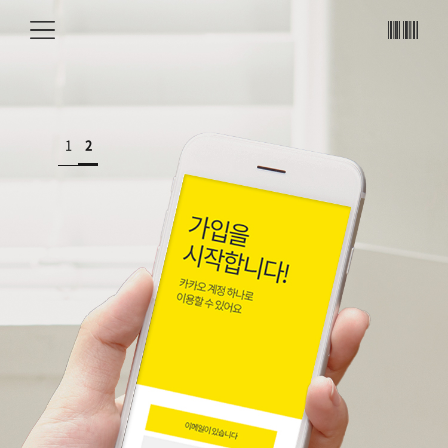
메뉴
바코
드
1
2