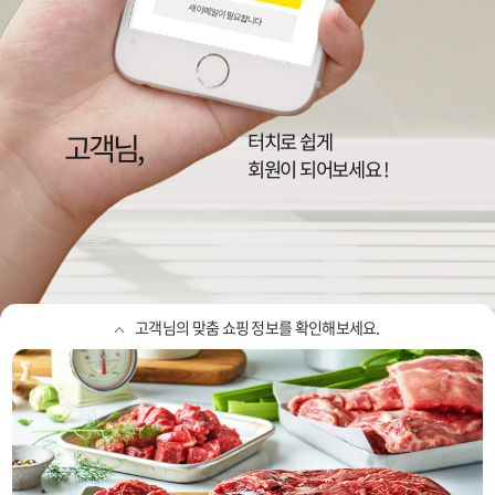
고객님,
이랜드리테일,
NC, 뉴코아, 2001, 팩토리, 동아
터치로 쉽게
정보를 확인하세요
회원이 되어보세요 !
고객님의 맞춤 쇼핑 정보를 확인해보세요.