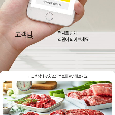
고객님,
이랜드리테일,
NC, 뉴코아, 2001, 팩토리, 동아
터치로 쉽게
정보를 확인하세요
회원이 되어보세요 !
고객님의 맞춤 쇼핑 정보를 확인해보세요.