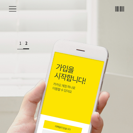
메뉴
바코
드
1
2