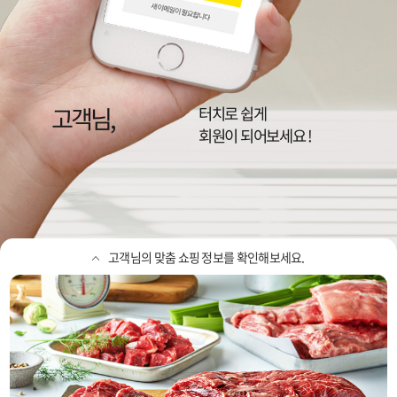
고객님,
이랜드리테일,
NC, 뉴코아, 2001, 팩토리, 동아
터치로 쉽게
정보를 확인하세요
회원이 되어보세요 !
고객님의 맞춤 쇼핑 정보를 확인해보세요.