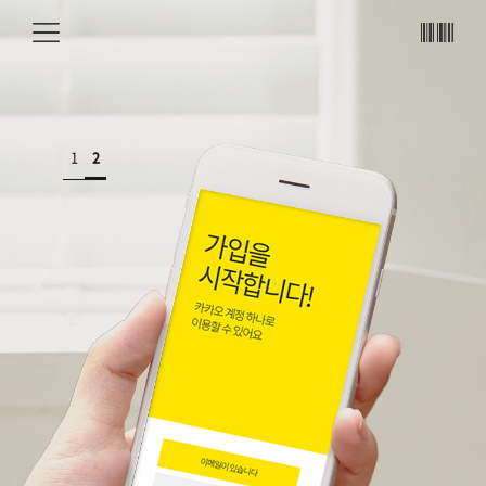
메뉴
바코
드
1
2