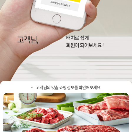
고객님,
이랜드리테일,
NC, 뉴코아, 2001, 팩토리, 동아
터치로 쉽게
정보를 확인하세요
회원이 되어보세요 !
고객님의 맞춤 쇼핑 정보를 확인해보세요.