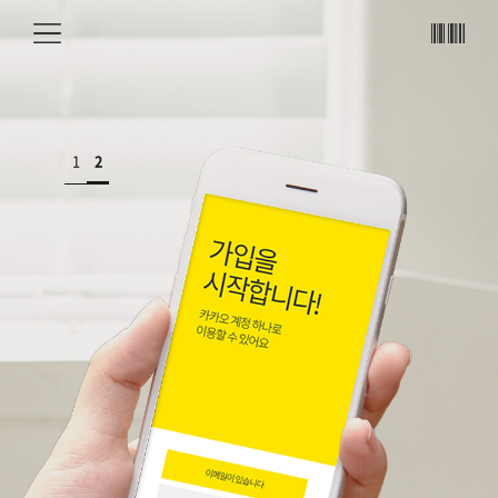
메뉴
바코
드
1
2