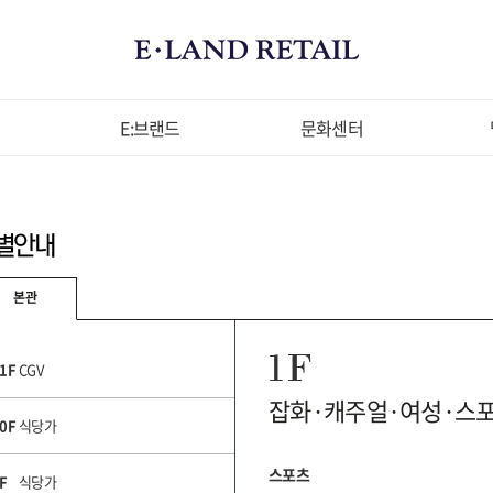
스
E:브랜드
문화센터
본관
1F
CGV
잡화·캐주얼·여성·스
0F
식당가
스포츠
F
식당가