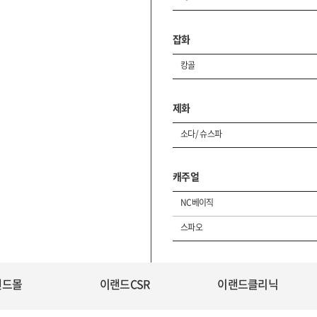
잡화
캉골
제화
소다/ 슈스파
캐주얼
NC베이직
스파오
랜드몰
이랜드CSR
이랜드클리닉