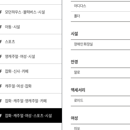
아디다스
F
모던하우스·블럭버스·시설
폴더
F
아동·시설
시설
F
스포츠
장애인 화장실
F
영캐주얼·여성·시설
안경
F
잡화·신사·카페
알로
F
캐주얼·여성·잡화
액세서리
F
잡화·캐주얼·영캐주얼·카페
로이드
F
잡화·캐주얼·여성·스포츠·시설
여성
미쏘