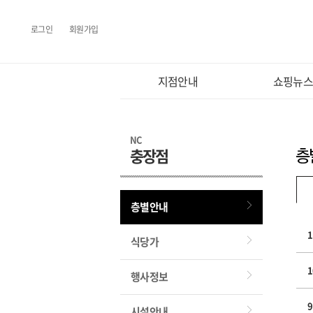
로그인
회원가입
지점안내
쇼핑뉴
NC
충장점
층별안내
1
식당가
1
행사정보
9
시설안내