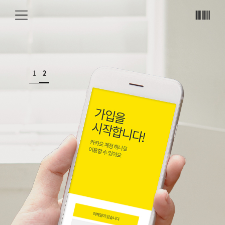
메뉴
바코
드
1
2