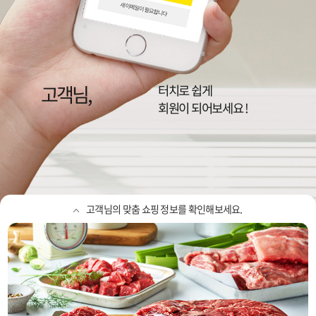
고객님,
이랜드리테일,
NC, 뉴코아, 2001, 팩토리, 동아
터치로 쉽게
정보를 확인하세요
회원이 되어보세요 !
고객님의 맞춤 쇼핑 정보를 확인해보세요.