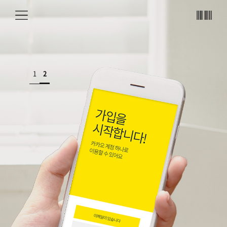
메뉴
바코
드
1
2