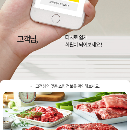
고객님,
이랜드리테일,
NC, 뉴코아, 2001, 팩토리, 동아
터치로 쉽게
정보를 확인하세요
회원이 되어보세요 !
고객님의 맞춤 쇼핑 정보를 확인해보세요.