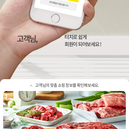
고객님,
이랜드리테일,
NC, 뉴코아, 2001, 팩토리, 동아
터치로 쉽게
정보를 확인하세요
회원이 되어보세요 !
고객님의 맞춤 쇼핑 정보를 확인해보세요.