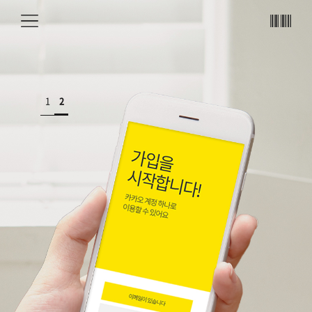
메뉴
바코
드
1
2