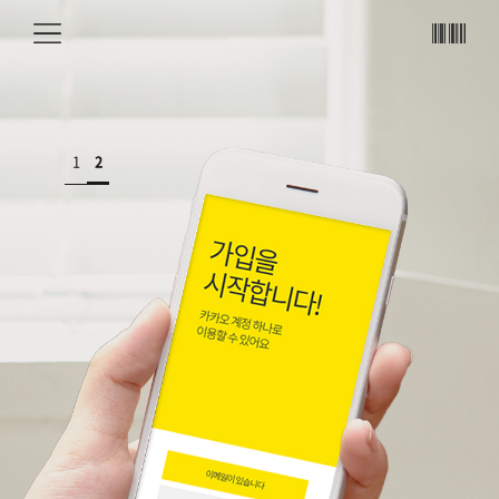
메뉴
바코
드
1
2