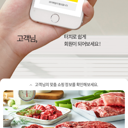
고객님,
이랜드리테일,
NC, 뉴코아, 2001, 팩토리, 동아
터치로 쉽게
정보를 확인하세요
회원이 되어보세요 !
고객님의 맞춤 쇼핑 정보를 확인해보세요.