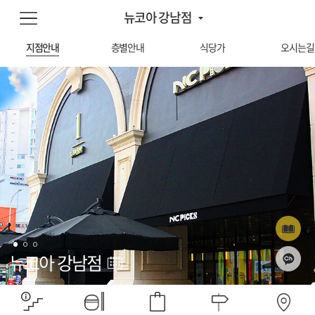
뉴코아 강남점
지점안내
층별안내
식당가
오시는길
뉴코아 강남점