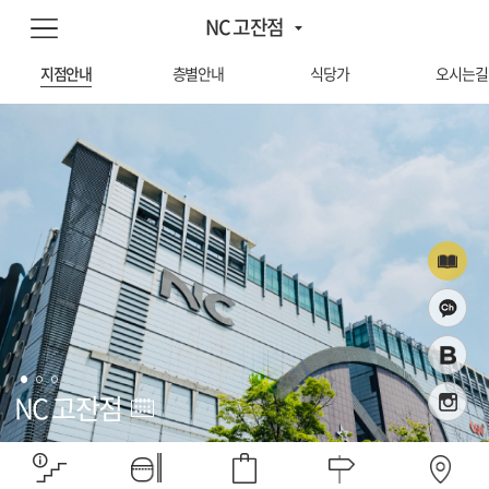
NC 고잔점
지점안내
층별안내
식당가
오시는길
NC 고잔점