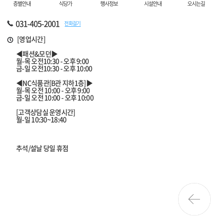
층별안내
식당가
행사정보
시설안내
오시는길
031-405-2001
전화걸기
[영업시간]
◀패션&모던▶
월-목 오전10:30 - 오후 9:00
금-일 오전10:30 - 오후 10:00
◀NC식품관[B관 지하1층]▶
월-목 오전 10:00 - 오후 9:00
금-일 오전 10:00 - 오후 10:00
[고객상담실 운영시간]
월-일 10:30~18:40
추석/설날 당일 휴점