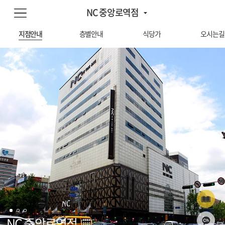
NC 중앙로역점
지점안내
층별안내
식당가
오시는길
NC 중앙로역점