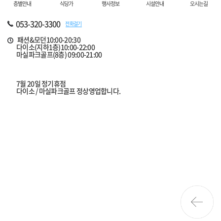
층별안내
식당가
행사정보
시설안내
오시는길
053-320-3300
전화걸기
패션&모던10:00-20:30
다이소(지하1층)10:00-22:00
마실파크골프(8층) 09:00-21:00
7월 20일 정기휴점
다이소 / 마실파크골프 정상영업합니다.