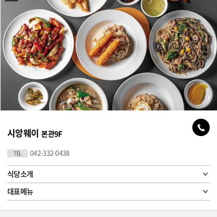
시앙웨이
본관9F
042-332-0438
TEL
식당소개
대표메뉴