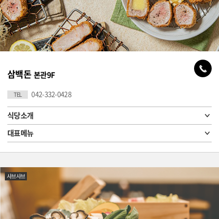
삼백돈
본관9F
042-332-0428
TEL
식당소개
대표메뉴
샤브샤브