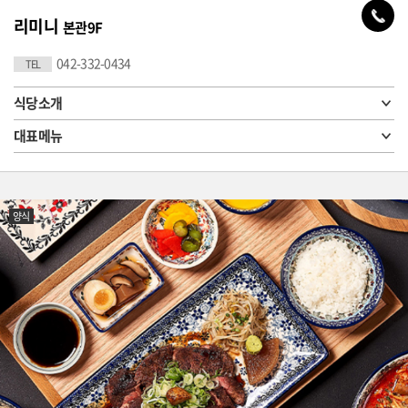
리미니
본관9F
042-332-0434
TEL
식당소개
대표메뉴
양식