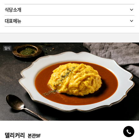
식당소개
대표메뉴
일식
델리커리
본관9F