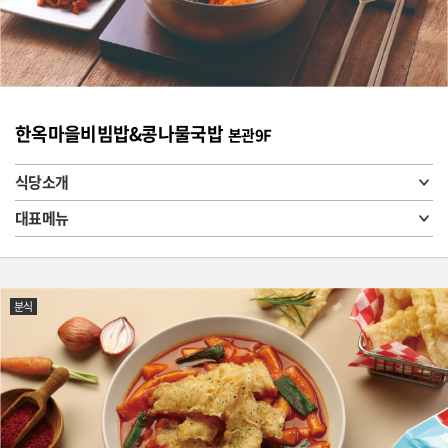
한옥마을비빔밥&콩나물국밥
본관9F
식당소개
대표메뉴
분식