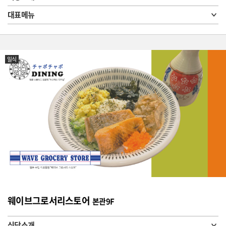
대표메뉴
일식
웨이브그로서리스토어
본관9F
식당소개