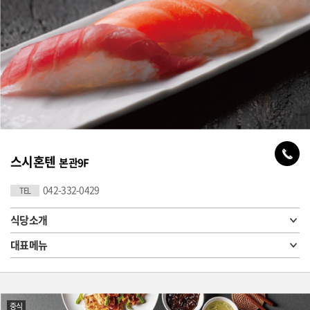
스시혼텐
본관9F
042-332-0429
TEL
식당소개
대표메뉴
중식