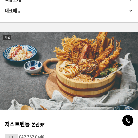
대표메뉴
일식
저스트텐동
본관9F
042-332-0440
TEL