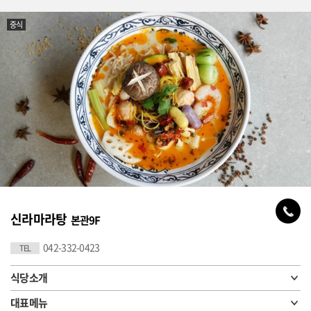
중식
신라마라탕
본관9F
042-332-0423
TEL
식당소개
대표메뉴