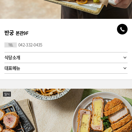
반궁
본관9F
042-332-0435
TEL
식당소개
대표메뉴
일식