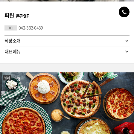
퍼틴
본관9F
042-332-0439
TEL
식당소개
대표메뉴
뷔페