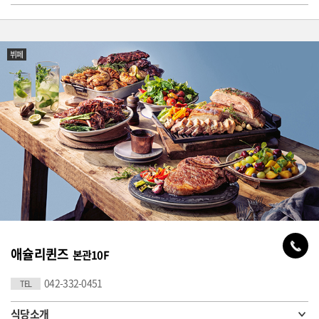
뷔페
애슐리퀸즈
본관10F
042-332-0451
TEL
식당소개