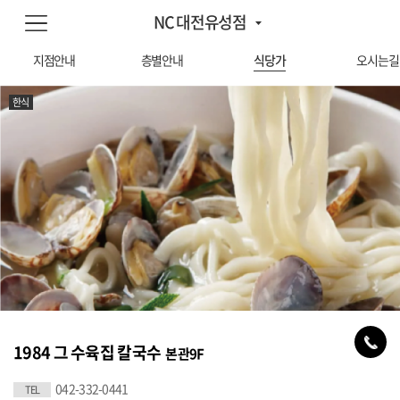
NC 대전유성점
지점안내
층별안내
식당가
오시는길
한식
1984 그 수육집 칼국수
본관9F
042-332-0441
TEL