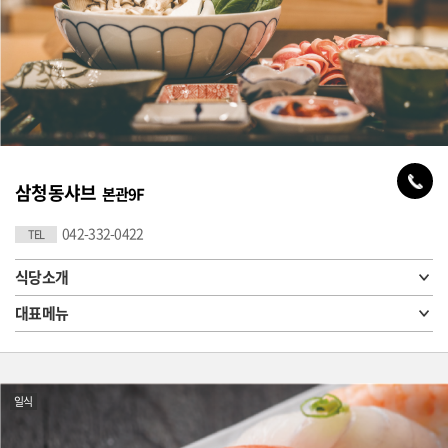
삼청동샤브
본관9F
042-332-0422
TEL
식당소개
대표메뉴
일식